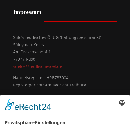
Impressum
Sülo‘s teuflisches Öl UG (haftungsbeschränkt)
Süleyman Keles
Am Dreschschopf 1
77977 Rust
suelos@teuflischesoel.de
Handelsregister: HRB733004
Registergericht: Amtsgericht Freiburg
Vertreten durch:
Süleyman Keles
Kontakt
Telefon: +49 160 4349229